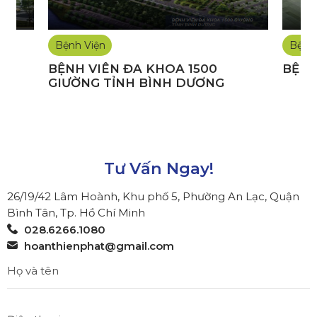
Bệnh Viện
Bệnh
BỆNH VIÊN ĐA KHOA 1500
BỆNH
GIƯỜNG TỈNH BÌNH DƯƠNG
Tư Vấn Ngay!
26/19/42 Lâm Hoành, Khu phố 5, Phường An Lạc, Quận
Bình Tân, Tp. Hồ Chí Minh
028.6266.1080
hoanthienphat@gmail.com