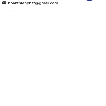
hoanthienphat@gmail.com
Choose file
Gửi yêu cầu